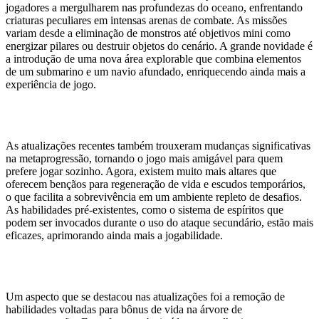
jogadores a mergulharem nas profundezas do oceano, enfrentando
criaturas peculiares em intensas arenas de combate. As missões
variam desde a eliminação de monstros até objetivos mini como
energizar pilares ou destruir objetos do cenário. A grande novidade é
a introdução de uma nova área explorable que combina elementos
de um submarino e um navio afundado, enriquecendo ainda mais a
experiência de jogo.
Melhorias no Jogo Solo
As atualizações recentes também trouxeram mudanças significativas
na metaprogressão, tornando o jogo mais amigável para quem
prefere jogar sozinho. Agora, existem muito mais altares que
oferecem bençãos para regeneração de vida e escudos temporários,
o que facilita a sobrevivência em um ambiente repleto de desafios.
As habilidades pré-existentes, como o sistema de espíritos que
podem ser invocados durante o uso do ataque secundário, estão mais
eficazes, aprimorando ainda mais a jogabilidade.
Alterações na Metaprogressão
Um aspecto que se destacou nas atualizações foi a remoção de
habilidades voltadas para bônus de vida na árvore de