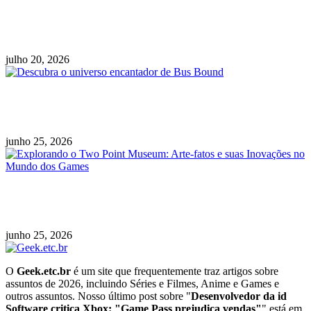
Call of Duty: Modern Warfare 4 anuncia beta
em duas fases a partir de agosto
julho 20, 2026
Descubra o universo encantador de Bus
Bound
junho 25, 2026
Explorando o Two Point Museum: Arte-fatos e
suas Inovações no Mundo dos Games
junho 25, 2026
O
Geek.etc.br
é um site que frequentemente traz artigos sobre
assuntos de 2026, incluindo Séries e Filmes, Anime e Games e
outros assuntos. Nosso último post sobre "
Desenvolvedor da id
Software critica Xbox: "Game Pass prejudica vendas"
" está em