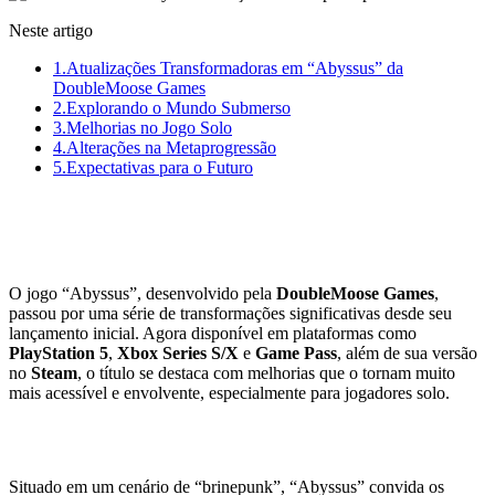
Neste artigo
1.
Atualizações Transformadoras em “Abyssus” da
DoubleMoose Games
2.
Explorando o Mundo Submerso
3.
Melhorias no Jogo Solo
4.
Alterações na Metaprogressão
5.
Expectativas para o Futuro
Atualizações Transformadoras em
“Abyssus” da DoubleMoose Games
O jogo “Abyssus”, desenvolvido pela
DoubleMoose Games
,
passou por uma série de transformações significativas desde seu
lançamento inicial. Agora disponível em plataformas como
PlayStation 5
,
Xbox Series S/X
e
Game Pass
, além de sua versão
no
Steam
, o título se destaca com melhorias que o tornam muito
mais acessível e envolvente, especialmente para jogadores solo.
Explorando o Mundo Submerso
Situado em um cenário de “brinepunk”, “Abyssus” convida os