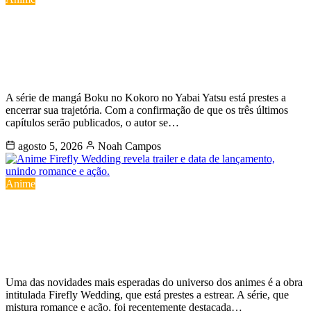
Boku no Kokoro no Yabai se despede
com o lançamento dos últimos três
capítulos
A série de mangá Boku no Kokoro no Yabai Yatsu está prestes a
encerrar sua trajetória. Com a confirmação de que os três últimos
capítulos serão publicados, o autor se…
agosto 5, 2026
Noah Campos
Anime
Anime Firefly Wedding revela trailer e
data de lançamento, unindo romance
e ação.
Uma das novidades mais esperadas do universo dos animes é a obra
intitulada Firefly Wedding, que está prestes a estrear. A série, que
mistura romance e ação, foi recentemente destacada…