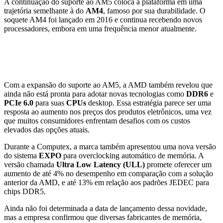
A continuação do suporte ao AM5 coloca a plataforma em uma
trajetória semelhante à do
AM4
, famoso por sua durabilidade. O
soquete AM4 foi lançado em 2016 e continua recebendo novos
processadores, embora em uma frequência menor atualmente.
Novidades em overclocking e
tecnologia de memória
Com a expansão do suporte ao AM5, a AMD também revelou que
ainda não está pronta para adotar novas tecnologias como
DDR6
e
PCIe 6.0
para suas
CPUs
desktop. Essa estratégia parece ser uma
resposta ao aumento nos preços dos produtos eletrônicos, uma vez
que muitos consumidores enfrentam desafios com os custos
elevados das opções atuais.
Durante a Computex, a marca também apresentou uma nova versão
do sistema
EXPO
para overclocking automático de memória. A
versão chamada
Ultra Low Latency (ULL)
promete oferecer um
aumento de até 4% no desempenho em comparação com a solução
anterior da AMD, e até 13% em relação aos padrões JEDEC para
chips DDR5.
Ainda não foi determinada a data de lançamento dessa novidade,
mas a empresa confirmou que diversas fabricantes de memória,