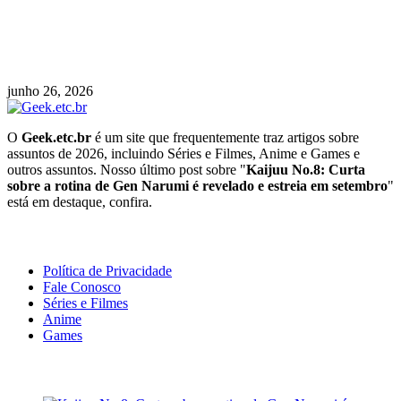
Nova placa-mãe AM5 compacta traz OCuLink e
facilita uso de GPUs externas de forma
acessível
junho 26, 2026
O
Geek.etc.br
é um site que frequentemente traz artigos sobre
assuntos de 2026, incluindo Séries e Filmes, Anime e Games e
outros assuntos. Nosso último post sobre "
Kaijuu No.8: Curta
sobre a rotina de Gen Narumi é revelado e estreia em setembro
"
está em destaque, confira.
Geeek!
Política de Privacidade
Fale Conosco
Séries e Filmes
Anime
Games
Últimas Notícias