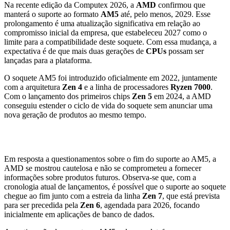
Na recente edição da Computex 2026, a
AMD
confirmou que
manterá o suporte ao formato
AM5
até, pelo menos, 2029. Esse
prolongamento é uma atualização significativa em relação ao
compromisso inicial da empresa, que estabeleceu 2027 como o
limite para a compatibilidade deste soquete. Com essa mudança, a
expectativa é de que mais duas gerações de
CPUs
possam ser
lançadas para a plataforma.
O soquete AM5 foi introduzido oficialmente em 2022, juntamente
com a arquitetura
Zen 4
e a linha de processadores
Ryzen 7000
.
Com o lançamento dos primeiros chips
Zen 5
em 2024, a AMD
conseguiu estender o ciclo de vida do soquete sem anunciar uma
nova geração de produtos ao mesmo tempo.
Expectativas para o futuro do AM5
Em resposta a questionamentos sobre o fim do suporte ao AM5, a
AMD se mostrou cautelosa e não se comprometeu a fornecer
informações sobre produtos futuros. Observa-se que, com a
cronologia atual de lançamentos, é possível que o suporte ao soquete
chegue ao fim junto com a estreia da linha
Zen 7
, que está prevista
para ser precedida pela
Zen 6
, agendada para 2026, focando
inicialmente em aplicações de banco de dados.