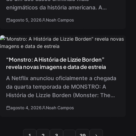
enigmáticos da história americana. A
Netflix lançou novos detalhes sobre a
agosto 5, 2026
Noah Campos
produção de Monster: The Lizzie Borden
Story, que…
“Monstro: A História de Lizzie Borden”
revela novas imagens e data de estreia
A Netflix anunciou oficialmente a chegada
da quarta temporada de MONSTRO: A
História de Lizzie Borden (Monster: The
Lizzie Borden Story), que irá estrear no dia
agosto 4, 2026
Noah Campos
17 de setembro. Esta…
1
2
3
...
39