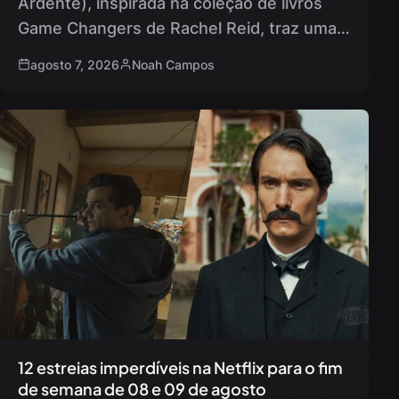
Ardente), inspirada na coleção de livros
Game Changers de Rachel Reid, traz uma
narrativa envolvente sobre os jogadores
agosto 7, 2026
Noah Campos
de hóquei Shane Hollander e Ilya
Rozanov….
12 estreias imperdíveis na Netflix para o fim
de semana de 08 e 09 de agosto