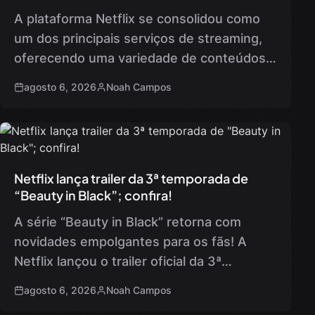
A plataforma Netflix se consolidou como
um dos principais serviços de streaming,
oferecendo uma variedade de conteúdos
originais que atraem a atenção dos
agosto 6, 2026
Noah Campos
assinantes semanalmente. Este fim de
semana, os…
Netflix lança trailer da 3ª temporada de
“Beauty in Black”; confira!
A série “Beauty in Black” retorna com
novidades empolgantes para os fãs! A
Netflix lançou o trailer oficial da 3ª
temporada, prometendo uma nova fase
agosto 6, 2026
Noah Campos
repleta de conflitos de poder…