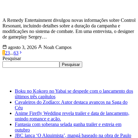
Horas Confirmada pela Remedy
A Remedy Entertainment divulgou novas informações sobre Control
Resonant, incluindo detalhes sobre a duração da campanha e
modificações no sistema de combate. Em uma entrevista, o designer
de gameplay Sergey…
agosto 3, 2026
Noah Campos
1
2
3
...
63
Pesquisar
Pesquisar
Últimas
Boku no Kokoro no Yabai se despede com o lançamento dos
últimos três capítulos
Cavaleiros do Zodíaco: Autor destaca avanços na Saga do
Céu
Anime Firefly Wedding revela trailer e data de lançamento,
unindo romance e ação.
Fantasia com soberana selada ganha trailer e estreia em
outubro
JBC lança ‘O Alquimista’, mangá baseado na obra de Paulo