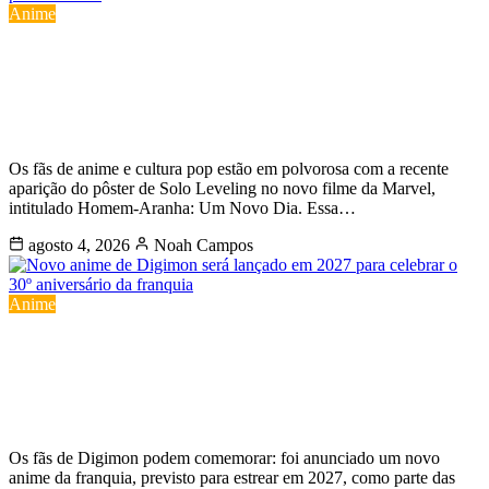
Anime
Solo Leveling é destaque em novo
filme do Homem-Aranha com pôster
inédito
Os fãs de anime e cultura pop estão em polvorosa com a recente
aparição do pôster de Solo Leveling no novo filme da Marvel,
intitulado Homem-Aranha: Um Novo Dia. Essa…
agosto 4, 2026
Noah Campos
Anime
Novo anime de Digimon será lançado
em 2027 para celebrar o 30º
aniversário da franquia
Os fãs de Digimon podem comemorar: foi anunciado um novo
anime da franquia, previsto para estrear em 2027, como parte das