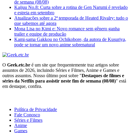
de semana (08/08)
Kaijuu No.8: Curta sobre a rotina de Gen Narumi é revelado
e estreia em setembro
Atualizações sobre a 2ª temporada de Heated Rivalry: tudo o
que sabemos até agora
Mona Lisa no Kimi e: Novo romance sem gênero ganha
trailer e equipe de produção
Kami-sama Gakkou no Ochikobore, da autora de Kusuriya,
pode se tornar um novo anime sobrenatural
O
Geek.etc.br
é um site que frequentemente traz artigos sobre
assuntos de 2026, incluindo Séries e Filmes, Anime e Games e
outros assuntos. Nosso último post sobre "
Destaques de filmes e
séries da Netflix para assistir neste fim de semana (08/08)
" está
em destaque, confira.
Geeek!
Política de Privacidade
Fale Conosco
Séries e Filmes
Anime
Games