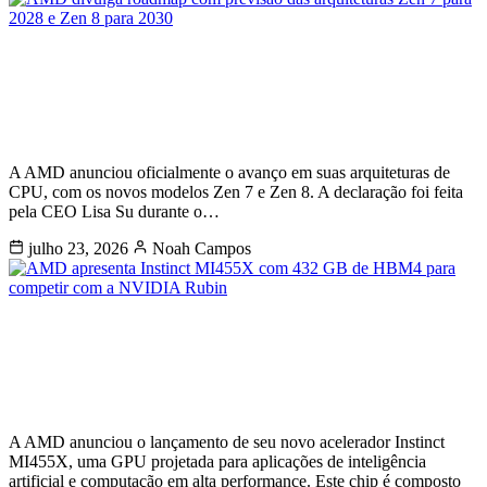
AMD divulga roadmap com previsão
das arquiteturas Zen 7 para 2028 e
Zen 8 para 2030
A AMD anunciou oficialmente o avanço em suas arquiteturas de
CPU, com os novos modelos Zen 7 e Zen 8. A declaração foi feita
pela CEO Lisa Su durante o…
julho 23, 2026
Noah Campos
AMD apresenta Instinct MI455X com
432 GB de HBM4 para competir com a
NVIDIA Rubin
A AMD anunciou o lançamento de seu novo acelerador Instinct
MI455X, uma GPU projetada para aplicações de inteligência
artificial e computação em alta performance. Este chip é composto