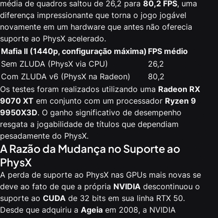
média de quadros saltou de 26,2 para
80,2 FPS
, uma
diferença impressionante que torna o jogo jogável
novamente em um hardware que antes não oferecia
suporte ao PhysX acelerado.
Mafia II (1440p, configuração máxima)
FPS médio
Sem ZLUDA (PhysX via CPU)
26,2
Com ZLUDA v6 (PhysX na Radeon)
80,2
Os testes foram realizados utilizando uma
Radeon RX
9070 XT
em conjunto com um processador
Ryzen 9
9950X3D
. O ganho significativo de desempenho
resgata a jogabilidade de títulos que dependiam
pesadamente do PhysX.
A Razão da Mudança no Suporte ao
PhysX
A perda de suporte ao PhysX nas GPUs mais novas se
deve ao fato de que a própria
NVIDIA
descontinuou o
suporte ao
CUDA
de 32 bits em sua linha RTX 50.
Desde que adquiriu a
Ageia
em 2008, a NVIDIA