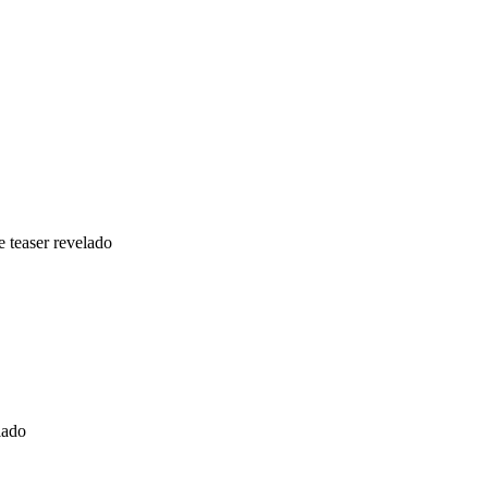
 teaser revelado
a 2ª temporada e teaser revelado