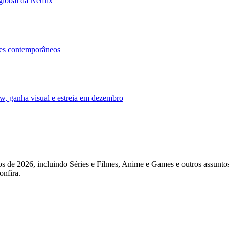
onado ao catálogo global da Netflix
iginalidade nos animes contemporâneos
icada a Savanaclaw, ganha visual e estreia em
tos de 2026, incluindo Séries e Filmes, Anime e Games e outros assunto
onfira.