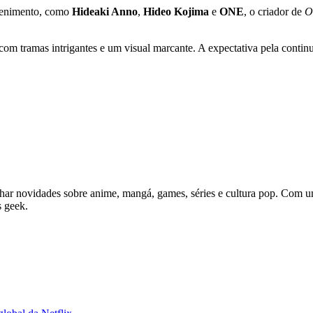
etenimento, como
Hideaki Anno
,
Hideo Kojima
e
ONE
, o criador de
O
om tramas intrigantes e um visual marcante. A expectativa pela conti
ar novidades sobre anime, mangá, games, séries e cultura pop. Com uma l
s geek.