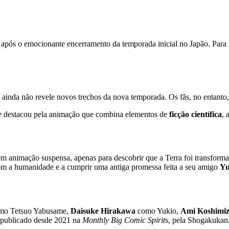
 após o emocionante encerramento da temporada inicial no Japão. Par
Earth
ainda não revele novos trechos da nova temporada. Os fãs, no entanto,
se destacou pela animação que combina elementos de
ficção científica
, 
 em animação suspensa, apenas para descobrir que a Terra foi transfor
om a humanidade e a cumprir uma antiga promessa feita a seu amigo
Yu
o Tetsuo Yabusame,
Daisuke Hirakawa
como Yukio,
Ami Koshimi
 publicado desde 2021 na
Monthly Big Comic Spirits
, pela Shogakukan