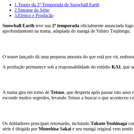
1.
Teaser da 2ª Temporada de Snowball Earth
2.
Sinopse da Série
3.
Elenco e Produção
Snowball Earth
teve sua
2ª temporada
oficialmente anunciada logo
aprofundamento na trama, adaptada do mangá de Yuhiro Tsujitsugu.
Teaser da 2ª Temporada de Snowball 
O teaser lançado dá uma pequena amostra do que está por vir, embora 
A produção permanece sob a responsabilidade do estúdio
KAI
, que 
Sinopse da Série
A trama gira em torno de
Tetsuo
, que desperta após passar oito anos
esconde muitos segredos, levando Tetsuo a buscar o que aconteceu c
Elenco e Produção
Os dubladores principais retornarão, incluindo
Takuto Yoshinaga
com
série é dirigida por
Munehisa Sakai
e seu mangá original vem sendo