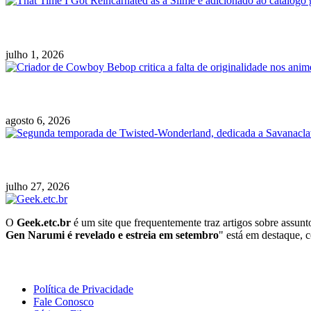
That Time I Got Reincarnated as a Slime é adici
julho 1, 2026
Criador de Cowboy Bebop critica a falta de or
agosto 6, 2026
Segunda temporada de Twisted-Wonderland, ded
julho 27, 2026
O
Geek.etc.br
é um site que frequentemente traz artigos sobre assun
Gen Narumi é revelado e estreia em setembro
" está em destaque, c
Geeek!
Política de Privacidade
Fale Conosco