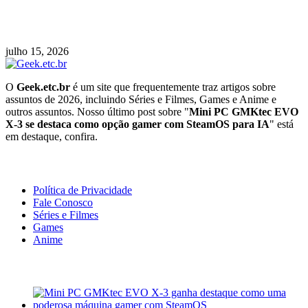
53 Domingos: Confira o Trailer Oficial da Nova
Série da Netflix
julho 15, 2026
O
Geek.etc.br
é um site que frequentemente traz artigos sobre
assuntos de 2026, incluindo Séries e Filmes, Games e Anime e
outros assuntos. Nosso último post sobre "
Mini PC GMKtec EVO
X-3 se destaca como opção gamer com SteamOS para IA
" está
em destaque, confira.
Geeek!
Política de Privacidade
Fale Conosco
Séries e Filmes
Games
Anime
Últimas Notícias