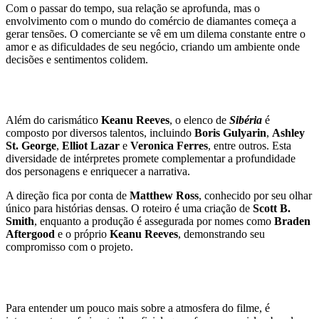
Com o passar do tempo, sua relação se aprofunda, mas o
envolvimento com o mundo do comércio de diamantes começa a
gerar tensões. O comerciante se vê em um dilema constante entre o
amor e as dificuldades de seu negócio, criando um ambiente onde
decisões e sentimentos colidem.
Elenco e equipe de produção
Além do carismático
Keanu Reeves
, o elenco de
Sibéria
é
composto por diversos talentos, incluindo
Boris Gulyarin
,
Ashley
St. George
,
Elliot Lazar
e
Veronica Ferres
, entre outros. Esta
diversidade de intérpretes promete complementar a profundidade
dos personagens e enriquecer a narrativa.
A direção fica por conta de
Matthew Ross
, conhecido por seu olhar
único para histórias densas. O roteiro é uma criação de
Scott B.
Smith
, enquanto a produção é assegurada por nomes como
Braden
Aftergood
e o próprio
Keanu Reeves
, demonstrando seu
compromisso com o projeto.
Trailler e muito mais
Para entender um pouco mais sobre a atmosfera do filme, é