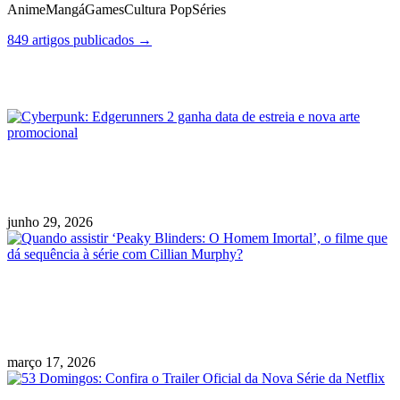
Anime
Mangá
Games
Cultura Pop
Séries
849 artigos publicados →
Posts Relacionados
Cyberpunk: Edgerunners 2 ganha data de
estreia e nova arte promocional
junho 29, 2026
Quando assistir ‘Peaky Blinders: O Homem
Imortal’, o filme que dá sequência à série com
Cillian Murphy?
março 17, 2026