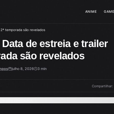
ANIME
GAME
da 2ª temporada são revelados
ata de estreia e trailer
rada são revelados
mpos
julho 8, 2026
3 min
Compartilhar: