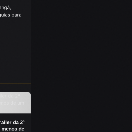
angá,
guias para
iler da 2ª
a menos de