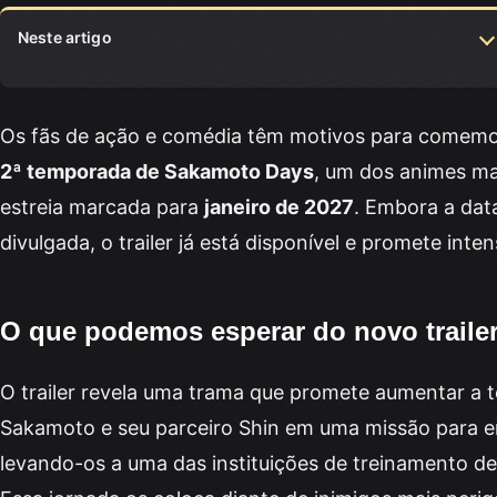
Neste artigo
O que podemos esperar do novo trailer
1.
Os fãs de ação e comédia têm motivos para comemo
Enredo de ‘Sakamoto Days’
2.
2ª temporada de Sakamoto Days
, um dos animes ma
estreia marcada para
janeiro de 2027
. Embora a dat
Equipe de produção e elenco
3.
divulgada, o trailer já está disponível e promete inte
Expectativas para a nova temporada
4.
O que podemos esperar do novo traile
O trailer revela uma trama que promete aumentar a
Sakamoto e seu parceiro Shin em uma missão para 
levando-os a uma das instituições de treinamento d