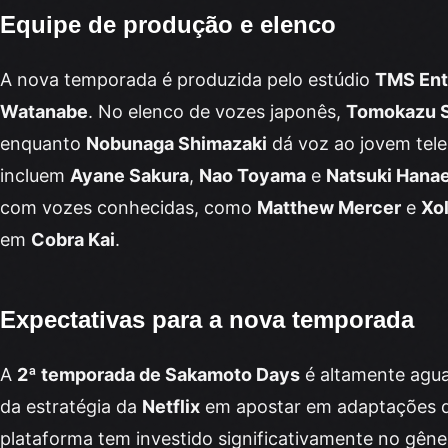
Equipe de produção e elenco
A nova temporada é produzida pelo estúdio
TMS Ent
Watanabe
. No elenco de vozes japonês,
Tomokazu S
enquanto
Nobunaga Shimazaki
dá voz ao jovem tele
incluem
Ayane Sakura
,
Nao Toyama
e
Natsuki Hana
com vozes conhecidas, como
Matthew Mercer
e
Xo
em
Cobra Kai
.
Expectativas para a nova temporada
A
2ª temporada de Sakamoto Days
é altamente agua
da estratégia da
Netflix
em apostar em adaptações 
plataforma tem investido significativamente no gêner