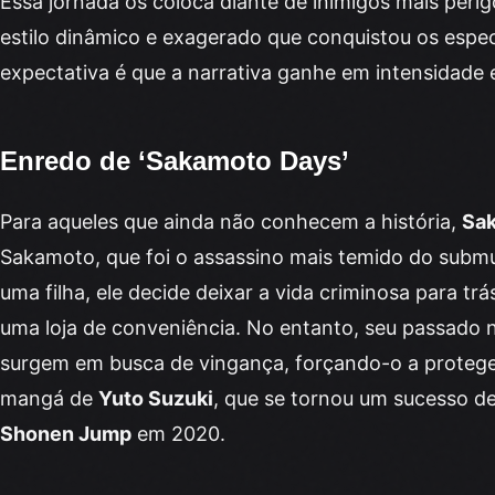
Essa jornada os coloca diante de inimigos mais per
estilo dinâmico e exagerado que conquistou os espe
expectativa é que a narrativa ganhe em intensidade 
Enredo de ‘Sakamoto Days’
Para aqueles que ainda não conhecem a história,
Sa
Sakamoto, que foi o assassino mais temido do submu
uma filha, ele decide deixar a vida criminosa para tr
uma loja de conveniência. No entanto, seu passado 
surgem em busca de vingança, forçando-o a proteger 
mangá de
Yuto Suzuki
, que se tornou um sucesso d
Shonen Jump
em 2020.