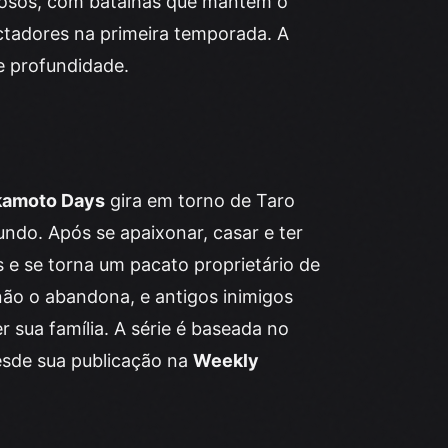
igosos, com batalhas que mantêm o
ctadores na primeira temporada. A
e profundidade.
kamoto Days
gira em torno de Taro
ndo. Após se apaixonar, casar e ter
ás e se torna um pacato proprietário de
não o abandona, e antigos inimigos
sua família. A série é baseada no
esde sua publicação na
Weekly