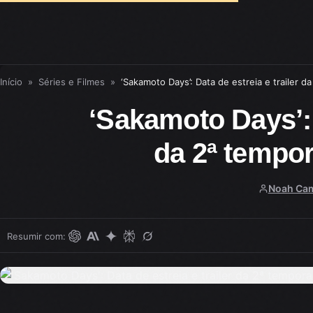
Início
»
Séries e Filmes
»
‘Sakamoto Days’: Data de estreia e trailer 
‘Sakamoto Days’: D
da 2ª tempo
Noah Ca
Resumir com: