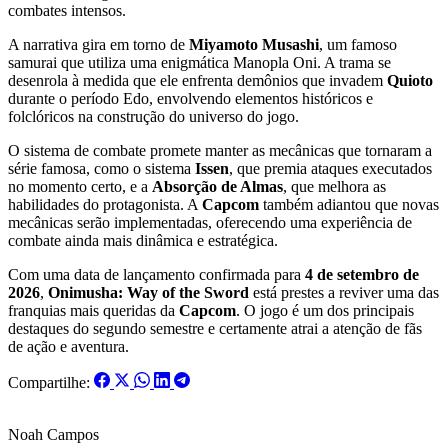
combates intensos.
A narrativa gira em torno de
Miyamoto Musashi
, um famoso
samurai que utiliza uma enigmática Manopla Oni. A trama se
desenrola à medida que ele enfrenta demônios que invadem
Quioto
durante o período Edo, envolvendo elementos históricos e
folclóricos na construção do universo do jogo.
O sistema de combate promete manter as mecânicas que tornaram a
série famosa, como o sistema
Issen
, que premia ataques executados
no momento certo, e a
Absorção de Almas
, que melhora as
habilidades do protagonista. A
Capcom
também adiantou que novas
mecânicas serão implementadas, oferecendo uma experiência de
combate ainda mais dinâmica e estratégica.
Com uma data de lançamento confirmada para
4 de setembro de
2026
,
Onimusha: Way of the Sword
está prestes a reviver uma das
franquias mais queridas da
Capcom
. O jogo é um dos principais
destaques do segundo semestre e certamente atrai a atenção de fãs
de ação e aventura.
Compartilhe:
Noah Campos