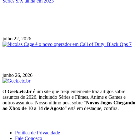
RPG Fading Echo é lançado para PC e
chegará ao PS5 e Xbox Series S/X ainda em
2023
julho 22, 2026
Nicolas Cage é o novo operador em Call of
Duty: Black Ops 7
junho 26, 2026
O
Geek.etc.br
é um site que frequentemente traz artigos sobre
assuntos de 2026, incluindo Séries e Filmes, Anime e Games e
outros assuntos. Nosso último post sobre "
Novos Jogos Chegando
ao Xbox de 10 a 14 de Agosto
" está em destaque, confira.
Geeek!
Política de Privacidade
Fale Conosco