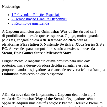
Neste artigo
1.
Pré-venda e Edições Especiais
2.
Demonstração Gratuita Disponível
3.
Retorno de uma Lenda
A
Capcom
anunciou que
Onimusha: Way of the Sword
será
disponibilizado antes do que se esperava. O jogo, muito aguardado
pelos fãs, chegará no dia
4 de setembro de 2026
para as
plataformas
PlayStation 5
,
Nintendo Switch 2
,
Xbox Series X|S
e
PC
. As versões para computador estarão acessíveis através da
Steam
,
Epic Games Store
e
Microsoft Store
.
Originalmente, o lançamento estava previsto para uma data
posterior, mas a desenvolvedora decidiu adiantar a estreia,
proporcionando aos jogadores a chance de reviver a icônica franquia
Onimusha
mais cedo do que o esperado.
Pré-venda e Edições Especiais
Além da nova data de lançamento, a
Capcom
deu início à pré-
venda de
Onimusha: Way of the Sword
. Os jogadores têm a
opção de adquirir uma das três edições: Padrão, Deluxe e Premium