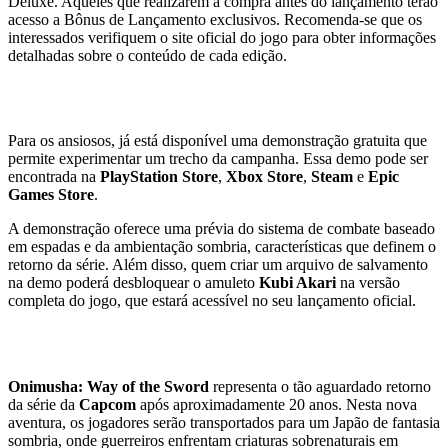
Deluxe. Aqueles que realizarem a compra antes do lançamento terão
acesso a Bônus de Lançamento exclusivos. Recomenda-se que os
interessados verifiquem o site oficial do jogo para obter informações
detalhadas sobre o conteúdo de cada edição.
Demonstração Gratuita Disponível
Para os ansiosos, já está disponível uma demonstração gratuita que
permite experimentar um trecho da campanha. Essa demo pode ser
encontrada na
PlayStation Store
,
Xbox Store
,
Steam
e
Epic
Games Store
.
A demonstração oferece uma prévia do sistema de combate baseado
em espadas e da ambientação sombria, características que definem o
retorno da série. Além disso, quem criar um arquivo de salvamento
na demo poderá desbloquear o amuleto
Kubi Akari
na versão
completa do jogo, que estará acessível no seu lançamento oficial.
Retorno de uma Lenda
Onimusha: Way of the Sword
representa o tão aguardado retorno
da série da
Capcom
após aproximadamente 20 anos. Nesta nova
aventura, os jogadores serão transportados para um Japão de fantasia
sombria, onde guerreiros enfrentam criaturas sobrenaturais em