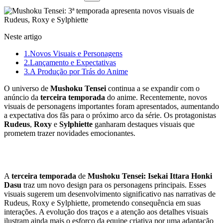
Neste artigo
1.
Novos Visuais e Personagens
2.
Lançamento e Expectativas
3.
A Produção por Trás do Anime
O universo de
Mushoku Tensei
continua a se expandir com o
anúncio da
terceira temporada
do anime. Recentemente, novos
visuais de personagens importantes foram apresentados, aumentando
a expectativa dos fãs para o próximo arco da série. Os protagonistas
Rudeus
,
Roxy
e
Sylphiette
ganharam destaques visuais que
prometem trazer novidades emocionantes.
Novos Visuais e Personagens
A
terceira temporada
de
Mushoku Tensei: Isekai Ittara Honki
Dasu
traz um novo design para os personagens principais. Esses
visuais sugerem um desenvolvimento significativo nas narrativas de
Rudeus, Roxy e Sylphiette, prometendo consequência em suas
interações. A evolução dos traços e a atenção aos detalhes visuais
ilustram ainda mais o esforço da equipe criativa por uma adaptação