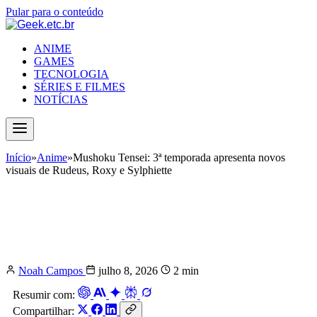
Pular para o conteúdo
ANIME
GAMES
TECNOLOGIA
SÉRIES E FILMES
NOTÍCIAS
Início
»
Anime
»
Mushoku Tensei: 3ª temporada apresenta novos
visuais de Rudeus, Roxy e Sylphiette
Mushoku Tensei: 3ª temporada
apresenta novos visuais de Rudeus,
Roxy e Sylphiette
Noah Campos
julho 8, 2026
2 min
Resumir com:
Compartilhar: