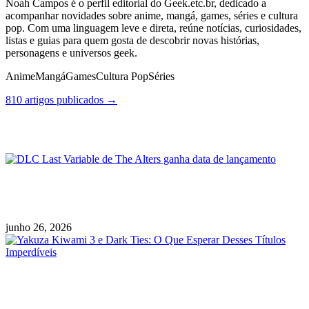
Noah Campos é o perfil editorial do Geek.etc.br, dedicado a
acompanhar novidades sobre anime, mangá, games, séries e cultura
pop. Com uma linguagem leve e direta, reúne notícias, curiosidades,
listas e guias para quem gosta de descobrir novas histórias,
personagens e universos geek.
Anime
Mangá
Games
Cultura Pop
Séries
810 artigos publicados →
Posts Relacionados
DLC Last Variable de The Alters ganha data de
lançamento
junho 26, 2026
Yakuza Kiwami 3 e Dark Ties: O Que Esperar
Desses Títulos Imperdíveis