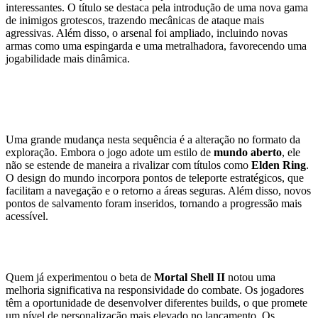
interessantes. O título se destaca pela introdução de uma nova gama
de inimigos grotescos, trazendo mecânicas de ataque mais
agressivas. Além disso, o arsenal foi ampliado, incluindo novas
armas como uma espingarda e uma metralhadora, favorecendo uma
jogabilidade mais dinâmica.
Mundo Aberto com Estruturas de
Navegação
Uma grande mudança nesta sequência é a alteração no formato da
exploração. Embora o jogo adote um estilo de
mundo aberto
, ele
não se estende de maneira a rivalizar com títulos como
Elden Ring
.
O design do mundo incorpora pontos de teleporte estratégicos, que
facilitam a navegação e o retorno a áreas seguras. Além disso, novos
pontos de salvamento foram inseridos, tornando a progressão mais
acessível.
Refinamentos e Desafios no Combate
Quem já experimentou o beta de
Mortal Shell II
notou uma
melhoria significativa na responsividade do combate. Os jogadores
têm a oportunidade de desenvolver diferentes builds, o que promete
um nível de personalização mais elevado no lançamento. Os