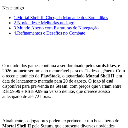
Neste artigo
1.
Mortal Shell II: Chegada Marcante dos Souls-likes
2.
Novidades e Melhorias no Jogo
3.
Mundo Aberto com Estruturas de Navegação
4.
Refinamentos e Desafios no Combate
Mortal Shell II: Chegada Marcante
dos Souls-likes
O mundo dos games continua a ser dominado pelos
souls-likes
, e
2026 promete ser um ano memorável para os fãs desse gênero. Com
o recente anúncio da
PlayStack
, o aguardado
Mortal Shell II
tem
data de lançamento marcada para 20 de agosto. O jogo já está
disponível para pré-venda na
Steam
, com preços que variam entre
R$159,99 e R$189,99 na versão deluxe, que oferece acesso
antecipado de até 72 horas.
Novidades e Melhorias no Jogo
Atualmente, os jogadores podem experimentar um beta aberto de
Mortal Shell II
pela
Steam
, que apresenta diversas novidades