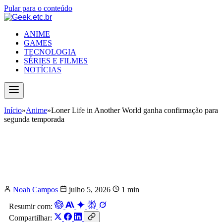
Pular para o conteúdo
ANIME
GAMES
TECNOLOGIA
SÉRIES E FILMES
NOTÍCIAS
Início
»
Anime
»
Loner Life in Another World ganha confirmação para
segunda temporada
Loner Life in Another World ganha
confirmação para segunda
temporada
Noah Campos
julho 5, 2026
1 min
Resumir com:
Compartilhar: