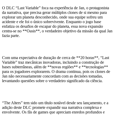
O DLC “Last Variable” foca na experiência de Jan, o protagonista
da narrativa, que precisa gerar múltiplos clones de si mesmo para
explorar um planeta desconhecido, onde sua equipe sofreu um
acidente e ele foi o único sobrevivente. Enquanto o jogo base
enfatiza os desafios de escapar do planeta, essa nova expansão
centra-se no **Oasis**, o verdadeiro objetivo da missão da qual Jan
fazia parte.
Experiências e Novas Mecânicas
Com uma expectativa de duração de cerca de **20 horas**, “Last
Variable” traz mecânicas inovadoras, incluindo a construção de
bases subterrâneas, além de **novas regiões** e **tecnologias**
para os jogadores explorarem. O drama continua, pois os clones de
Jan não necessariamente concordam com as decisões tomadas,
levantando questões sobre o verdadeiro significado da ciência.
Atração para os Fãs de Games
“The Alters” tem sido um título notável desde seu lançamento, e a
adição deste DLC promete expandir sua narrativa complexa e
envolvente. Os fãs de games que apreciam enredos profundos e