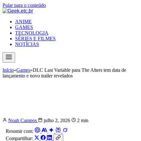
Pular para o conteúdo
ANIME
GAMES
TECNOLOGIA
SÉRIES E FILMES
NOTÍCIAS
Início
»
Games
»
DLC Last Variable para The Alters tem data de
lançamento e novo trailer revelados
DLC Last Variable para The Alters
tem data de lançamento e novo trailer
revelados
Noah Campos
julho 2, 2026
2 min
Resumir com:
Compartilhar: