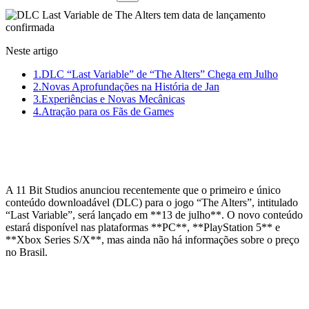
Neste artigo
1.
DLC “Last Variable” de “The Alters” Chega em Julho
2.
Novas Aprofundações na História de Jan
3.
Experiências e Novas Mecânicas
4.
Atração para os Fãs de Games
DLC “Last Variable” de “The Alters”
Chega em Julho
A 11 Bit Studios anunciou recentemente que o primeiro e único
conteúdo downloadável (DLC) para o jogo “The Alters”, intitulado
“Last Variable”, será lançado em **13 de julho**. O novo conteúdo
estará disponível nas plataformas **PC**, **PlayStation 5** e
**Xbox Series S/X**, mas ainda não há informações sobre o preço
no Brasil.
Novas Aprofundações na História de
Jan