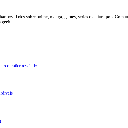
ar novidades sobre anime, mangá, games, séries e cultura pop. Com uma l
s geek.
 data de lançamento e trailer revelado
sses Títulos Imperdíveis