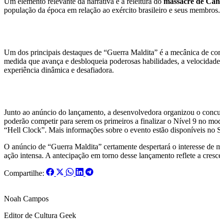
Um elemento relevante da narrativa é a releitura do
massacre de Ca
população da época em relação ao exército brasileiro e seus membros.
Corrida Contra o Tempo
Um dos principais destaques de “Guerra Maldita” é a mecânica de corr
medida que avança e desbloqueia poderosas habilidades, a velocidade
experiência dinâmica e desafiadora.
Concurso e Recompensas
Junto ao anúncio do lançamento, a desenvolvedora organizou o concur
poderão competir para serem os primeiros a finalizar o Nível 9 no 
“Hell Clock”. Mais informações sobre o evento estão disponíveis no 
O anúncio de “Guerra Maldita” certamente despertará o interesse de m
ação intensa. A antecipação em torno desse lançamento reflete a cres
Compartilhe:
Noah Campos
Editor de Cultura Geek