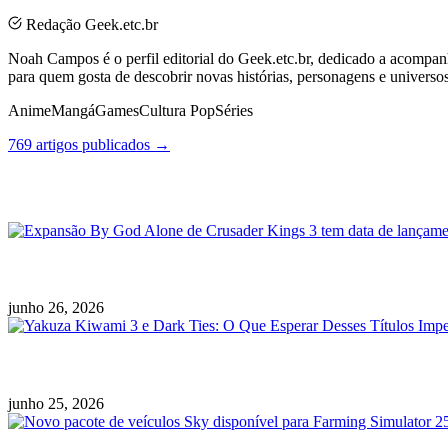
Redação Geek.etc.br
Noah Campos é o perfil editorial do Geek.etc.br, dedicado a acompanh
para quem gosta de descobrir novas histórias, personagens e universo
Anime
Mangá
Games
Cultura Pop
Séries
769 artigos publicados →
Posts Relacionados
Expansão By God Alone de Crusader Kings 3 tem
junho 26, 2026
Yakuza Kiwami 3 e Dark Ties: O Que Esperar De
junho 25, 2026