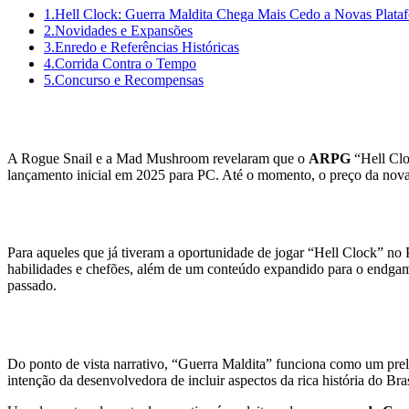
1.
Hell Clock: Guerra Maldita Chega Mais Cedo a Novas Plata
2.
Novidades e Expansões
3.
Enredo e Referências Históricas
4.
Corrida Contra o Tempo
5.
Concurso e Recompensas
Hell Clock: Guerra Maldita Chega Mai
A Rogue Snail e a Mad Mushroom revelaram que o
ARPG
“Hell Clo
lançamento inicial em 2025 para PC. Até o momento, o preço da nova
Novidades e Expansões
Para aqueles que já tiveram a oportunidade de jogar “Hell Clock” no 
habilidades e chefões, além de um conteúdo expandido para o endgame
passado.
Enredo e Referências Históricas
Do ponto de vista narrativo, “Guerra Maldita” funciona como um prel
intenção da desenvolvedora de incluir aspectos da rica história do Bras