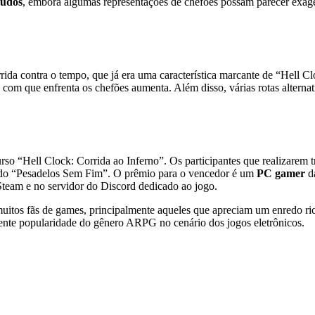
nudos
, embora algumas representações de chefões possam parecer exagera
ida contra o tempo, que já era uma característica marcante de “Hell C
 com que enfrenta os chefões aumenta. Além disso, várias rotas altern
so “Hell Clock: Corrida ao Inferno”. Os participantes que realizarem 
modo “Pesadelos Sem Fim”. O prêmio para o vencedor é um
PC gamer
da
Steam e no servidor do Discord dedicado ao jogo.
uitos fãs de games, principalmente aqueles que apreciam um enredo ric
cente popularidade do gênero ARPG no cenário dos jogos eletrônicos.