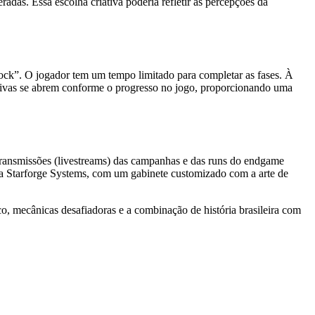
das. Essa escolha criativa poderia refletir as percepções da
lock”. O jogador tem um tempo limitado para completar as fases. À
ativas se abrem conforme o progresso no jogo, proporcionando uma
transmissões (livestreams) das campanhas e das runs do endgame
 Starforge Systems, com um gabinete customizado com a arte de
o, mecânicas desafiadoras e a combinação de história brasileira com