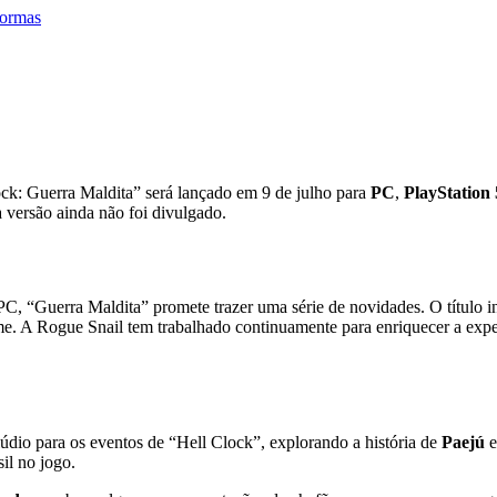
formas
s Cedo a Novas Plataformas
ck: Guerra Maldita” será lançado em 9 de julho para
PC
,
PlayStation 
 versão ainda não foi divulgado.
PC, “Guerra Maldita” promete trazer uma série de novidades. O título 
. A Rogue Snail tem trabalhado continuamente para enriquecer a experi
údio para os eventos de “Hell Clock”, explorando a história de
Paejú
e
il no jogo.