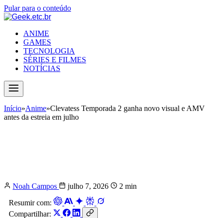
Pular para o conteúdo
ANIME
GAMES
TECNOLOGIA
SÉRIES E FILMES
NOTÍCIAS
Início
»
Anime
»
Clevatess Temporada 2 ganha novo visual e AMV
antes da estreia em julho
Clevatess Temporada 2 ganha novo
visual e AMV antes da estreia em
julho
Noah Campos
julho 7, 2026
2 min
Resumir com:
Compartilhar: