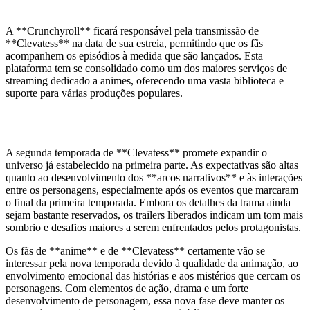
Transmissão e Acesso
A **Crunchyroll** ficará responsável pela transmissão de
**Clevatess** na data de sua estreia, permitindo que os fãs
acompanhem os episódios à medida que são lançados. Esta
plataforma tem se consolidado como um dos maiores serviços de
streaming dedicado a animes, oferecendo uma vasta biblioteca e
suporte para várias produções populares.
O que Esperar da Nova Temporada
A segunda temporada de **Clevatess** promete expandir o
universo já estabelecido na primeira parte. As expectativas são altas
quanto ao desenvolvimento dos **arcos narrativos** e às interações
entre os personagens, especialmente após os eventos que marcaram
o final da primeira temporada. Embora os detalhes da trama ainda
sejam bastante reservados, os trailers liberados indicam um tom mais
sombrio e desafios maiores a serem enfrentados pelos protagonistas.
Os fãs de **anime** e de **Clevatess** certamente vão se
interessar pela nova temporada devido à qualidade da animação, ao
envolvimento emocional das histórias e aos mistérios que cercam os
personagens. Com elementos de ação, drama e um forte
desenvolvimento de personagem, essa nova fase deve manter os