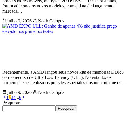
processadores móveis, os Ryzen 200 e Ryzen 100. Para ambos,
foram adicionados novos modelos, com a data de lançamento
marcada…
julho 9, 2026
Noah Campos
AMD EXPO ULL: Ganho de apenas
4% não justifica preço elevado nos
primeiros testes
Recentemente, a AMD lançou seus novos kits de memórias DDR5
com o recurso de Ultra Low Latency (ULL). No entanto, os
primeiros testes realizados por sites especializados indicam que os…
julho 9, 2026
Noah Campos
1
2
3
4
...
6
Pesquisar
Pesquisar
Últimas