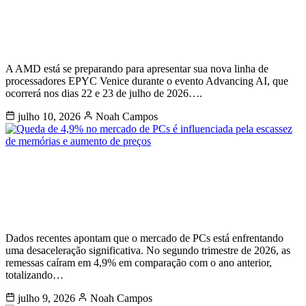
arquitetura Zen 6 e dos
processadores EPYC Venice para 22
de julho
A AMD está se preparando para apresentar sua nova linha de
processadores EPYC Venice durante o evento Advancing AI, que
ocorrerá nos dias 22 e 23 de julho de 2026….
julho 10, 2026
Noah Campos
Queda de 4,9% no mercado de PCs é
influenciada pela escassez de
memórias e aumento de preços
Dados recentes apontam que o mercado de PCs está enfrentando
uma desaceleração significativa. No segundo trimestre de 2026, as
remessas caíram em 4,9% em comparação com o ano anterior,
totalizando…
julho 9, 2026
Noah Campos