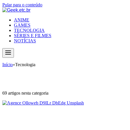
Pular para o conteúdo
ANIME
GAMES
TECNOLOGIA
SÉRIES E FILMES
NOTÍCIAS
Início
»
Tecnologia
Tecnologia
69 artigos nesta categoria
Como usar IA para montar builds,
guias e desafios em jogos