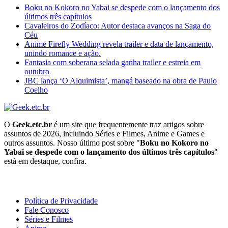
Boku no Kokoro no Yabai se despede com o lançamento dos
últimos três capítulos
Cavaleiros do Zodíaco: Autor destaca avanços na Saga do
Céu
Anime Firefly Wedding revela trailer e data de lançamento,
unindo romance e ação.
Fantasia com soberana selada ganha trailer e estreia em
outubro
JBC lança ‘O Alquimista’, mangá baseado na obra de Paulo
Coelho
O
Geek.etc.br
é um site que frequentemente traz artigos sobre
assuntos de 2026, incluindo Séries e Filmes, Anime e Games e
outros assuntos. Nosso último post sobre "
Boku no Kokoro no
Yabai se despede com o lançamento dos últimos três capítulos
"
está em destaque, confira.
Geeek!
Política de Privacidade
Fale Conosco
Séries e Filmes