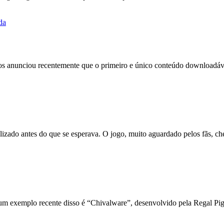
 data de lançamento e novo trailer reve
os anunciou recentemente que o primeiro e único conteúdo downloadáve
çado em 4 de setembro
zado antes do que se esperava. O jogo, muito aguardado pelos fãs, c
omemorar o sucesso da demo
 um exemplo recente disso é “Chivalware”, desenvolvido pela Regal Pi