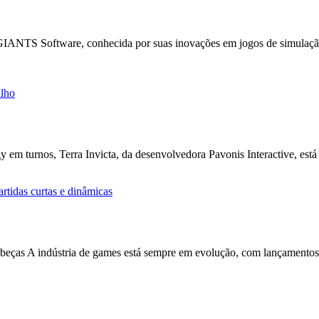
el para Farming Simulator 25
IANTS Software, conhecida por suas inovações em jogos de simulação
eu primeiro DLC em 27 de julho
gy em turnos, Terra Invicta, da desenvolvedora Pavonis Interactive, 
çado no dia 17 com foco em partidas cu
beças A indústria de games está sempre em evolução, com lançamento