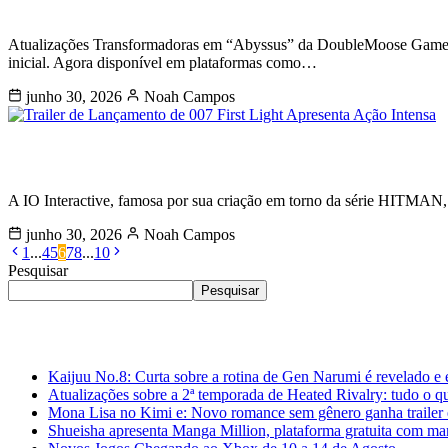
A versão 1.3 de Abyssus é lançada co
Atualizações Transformadoras em “Abyssus” da DoubleMoose Games O
inicial. Agora disponível em plataformas como…
junho 30, 2026
Noah Campos
Trailer de Lançamento de 007 First Li
A IO Interactive, famosa por sua criação em torno da série HITMAN
junho 30, 2026
Noah Campos
1
...
4
5
6
7
8
...
10
Pesquisar
Pesquisar
Últimas
Kaijuu No.8: Curta sobre a rotina de Gen Narumi é revelado e 
Atualizações sobre a 2ª temporada de Heated Rivalry: tudo o q
Mona Lisa no Kimi e: Novo romance sem gênero ganha trailer 
Shueisha apresenta Manga Million, plataforma gratuita com ma