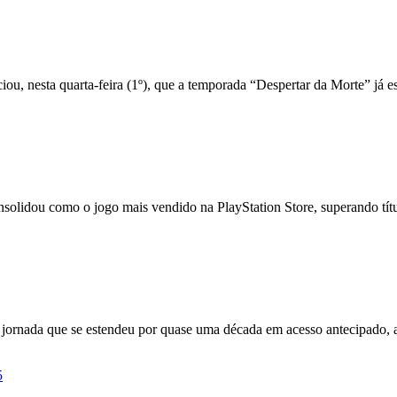
rtar da Morte
, nesta quarta-feira (1º), que a temporada “Despertar da Morte” já e
nte em todas as regiões
onsolidou como o jogo mais vendido na PlayStation Store, superando t
çada em 16 de julho
ornada que se estendeu por quase uma década em acesso antecipado,