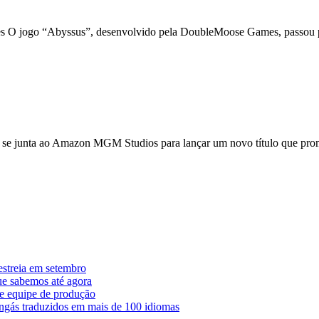
m suporte para consoles
 jogo “Abyssus”, desenvolvido pela DoubleMoose Games, passou por 
ght Apresenta Ação Intensa
, se junta ao Amazon MGM Studios para lançar um novo título que pro
estreia em setembro
ue sabemos até agora
e equipe de produção
ngás traduzidos em mais de 100 idiomas