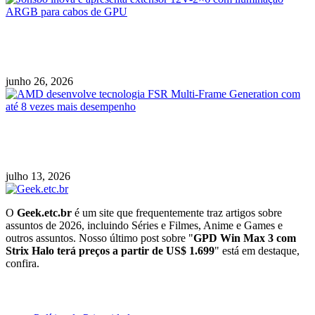
Jonsbo inova e apresenta extensor 12V-2×6
com iluminação ARGB para cabos de GPU
junho 26, 2026
AMD desenvolve tecnologia FSR Multi-Frame
Generation com até 8 vezes mais desempenho
julho 13, 2026
O
Geek.etc.br
é um site que frequentemente traz artigos sobre
assuntos de 2026, incluindo Séries e Filmes, Anime e Games e
outros assuntos. Nosso último post sobre "
GPD Win Max 3 com
Strix Halo terá preços a partir de US$ 1.699
" está em destaque,
confira.
Geeek!