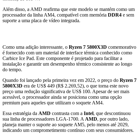
Além disso, a AMD reafirma que este modelo se mantém como um
processador da linha AM4, compatível com memória
DDR4
e sem
suporte a uma placa de vídeo integrada.
Novidades Comemorativas
Como uma adição interessante, o
Ryzen 7 5800X3D
comemorativo
é fornecido com um material de interface térmica conhecido como
Carbice Ice Pad. Este componente é projetado para facilitar a
instalação e garantir um desempenho térmico consistente ao longo
do tempo.
Quando foi lançado pela primeira vez em 2022, o preço do
Ryzen 7
5800X3D
era de US$ 449 (R$ 2.269,52), o que torna este novo
preço uma redução significativa de US$ 100. Apesar de ser mais
acessível, o processador ainda se posiciona como uma opção
premium para aqueles que utilizam o soquete AM4.
Essa estratégia da
AMD
contrasta com a
Intel
, que descontinuou
sua linha de processadores LGA-1700. A
AMD
, por outro lado,
planeja manter o suporte ao soquete AM5, pelo menos até 2029,
indicando um comprometimento contínuo com seus consumidores.