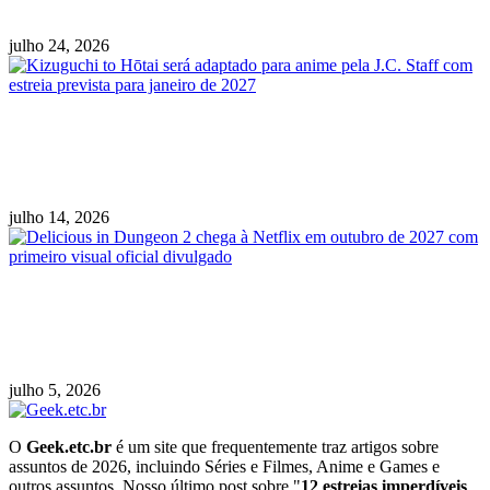
exilada será lançado em 2027
julho 24, 2026
Kizuguchi to Hōtai será adaptado para anime
pela J.C. Staff com estreia prevista para janeiro
de 2027
julho 14, 2026
Delicious in Dungeon 2 chega à Netflix em
outubro de 2027 com primeiro visual oficial
divulgado
julho 5, 2026
O
Geek.etc.br
é um site que frequentemente traz artigos sobre
assuntos de 2026, incluindo Séries e Filmes, Anime e Games e
outros assuntos. Nosso último post sobre "
12 estreias imperdíveis