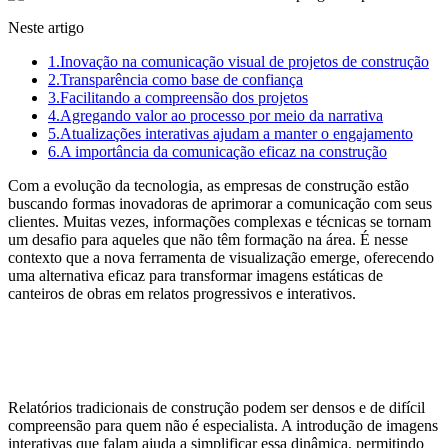
Neste artigo
1.
Inovação na comunicação visual de projetos de construção
2.
Transparência como base de confiança
3.
Facilitando a compreensão dos projetos
4.
Agregando valor ao processo por meio da narrativa
5.
Atualizações interativas ajudam a manter o engajamento
6.
A importância da comunicação eficaz na construção
Com a evolução da tecnologia, as empresas de construção estão
buscando formas inovadoras de aprimorar a comunicação com seus
clientes. Muitas vezes, informações complexas e técnicas se tornam
um desafio para aqueles que não têm formação na área. É nesse
contexto que a nova ferramenta de visualização emerge, oferecendo
uma alternativa eficaz para transformar imagens estáticas de
canteiros de obras em relatos progressivos e interativos.
Inovação na comunicação visual de
projetos de construção
Relatórios tradicionais de construção podem ser densos e de difícil
compreensão para quem não é especialista. A introdução de imagens
interativas que falam ajuda a simplificar essa dinâmica, permitindo