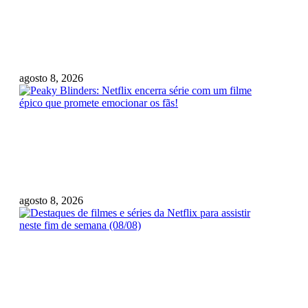
Desenvolvedor da id Software
critica Xbox: “Game Pass
prejudica vendas”
agosto 8, 2026
Peaky Blinders: Netflix encerra
série com um filme épico que
promete emocionar os fãs!
agosto 8, 2026
Destaques de filmes e séries
da Netflix para assistir neste
fim de semana (08/08)